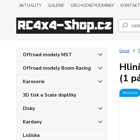
AKTUALITY
GALERIE
OBCHODNÍ PODMÍNKY
KONTAKT
Úvod
T
Offroad modely MST
Hlin
Offroad modely Boom Racing
(1 p
Karoserie
Novinka
3D tisk a Scale doplňky
Disky
Kardany
Ložiska