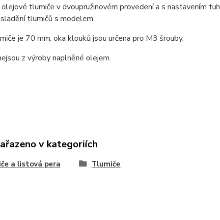
 olejové tlumiče v dvoupružinovém provedení a s nastavením tuhos
 sladění tlumičů s modelem.
miče je 70 mm, oka klouků jsou určena pro M3 šrouby.
ejsou z výroby naplněné olejem.
zařazeno v kategoriích
če a listová pera
Tlumiče