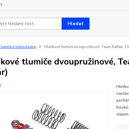
Y
Hledat
lumiče a listová pera
Hliníkové tlumiče dvoupružinové, Team Raffee, 70
íkové tlumiče dvoupružinové, T
ár)
Hliník
nastave
perfek
klouků
oleje