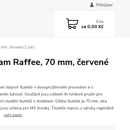
Přihlášení
0
ks
za
0,00 Kč
 mm, červené (1 pár)
eam Raffee, 70 mm, červené
ové olejové tlumiče v dvoupružinovém provedení a s
ním tuhosti. Součástí jsou celkem tři tvrdosti pružin pro
tní sladění tlumičů s modelem. Délka tlumiče je 70 mm, oka
 jsou určena pro M3 šrouby. Tlumiče nejsou z výroby naplněné
m.
celý popis