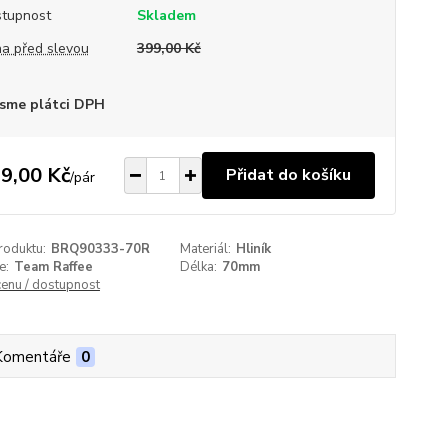
tupnost
Skladem
a před slevou
399,00 Kč
sme plátci DPH
9,00 Kč
Přidat do košíku
/
pár
roduktu:
BRQ90333-70R
Materiál:
Hliník
e:
Team Raffee
Délka:
70mm
cenu / dostupnost
Komentáře
0