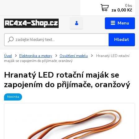
0
ks
za
0,00 Kč
Menu
Hledat
Úvod
Elektronika a motory
Osvětlení modelu
Hranatý LED rotační
maják se zapojením do přijímače, oranžový
Hranatý LED rotační maják se
zapojením do přijímače, oranžový
Novinka