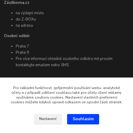
Zásilkovna.cz
na výdejní místo
do Z-BOXu
na adresu
Osobní odběr
Praha 7
Praha 9
Pro více informací ohledně osobního odběru mě prosím
kontaktujte emailem nebo SMS
Další informace
Pro základní funkčnost, zpříjemnění používání webu, analytické
účely a v případě udělení souhlasu také pro účely cílení reklamy
využíváme soubory cookies. Nastavení vlastních preferencí
Facebook
cookies můžete kdykoli upravit odkazem ve spodní části stránek.
Instagram
YouTube
Souhlasím
Nastavení