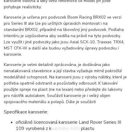
karoserie odolná a díky větší hmotnosti se model při jízdě
pohybuje realisticky.
Karoserie je určena pro podvozek Boom Racing BRX02 ve verzi
pro Series III ale lze po určitých úpravách montovat i na
standardní BRX02, případně na libovolný jiný podvozek. Podlaha
interiéru je uzpůsobena aby seděla na právě na tyto podvozky.
Lze využít i jiné podvozky jako jsou Axial SCX-10, Traxxas TRX4,
MST CFX-W a další ale budou vyžadovány úpravy podvozku i
karoserie.
Karoserie je velmi detailně zprácována, je dodávána jako
nenalakovaná stavebnice a její stavba vyžaduje mírně pokročilé
modelářské schopnosti. Na karoserii jsou z výroby nálitky, které je
potřeba opatrně odstranit a pozůstatky odbrousit. K lakování
použijte spreje na plast (ne na lexan) nebo předejte do lakovny
pro nástřik autolakem. Součástí karoserie je i velký objen
spojovacého materiálu a polepů. Dále je součástí
Specifikace karoserie:
oficiálně licencovaná karoserie Land Rover Series III
109 vyrobená z kvalitního ABS plastu