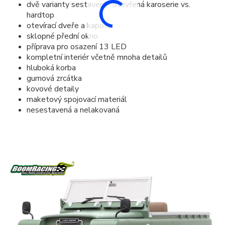
dvě varianty sestavení - otevřená karoserie vs.
hardtop
otevírací dveře a kapota
sklopné přední okno
příprava pro osazení 13 LED
kompletní interiér včetně mnoha detailů
hluboká korba
gumová zrcátka
kovové detaily
maketový spojovací materiál
nesestavená a nelakovaná