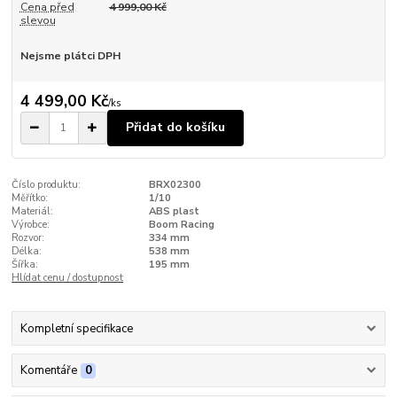
Cena před
4 999,00 Kč
slevou
Nejsme plátci DPH
4 499,00 Kč
/
ks
Přidat do košíku
Číslo produktu:
BRX02300
Měřítko:
1/10
Materiál:
ABS plast
Výrobce:
Boom Racing
Rozvor:
334 mm
Délka:
538 mm
Šířka:
195 mm
Hlídat cenu / dostupnost
Kompletní specifikace
Komentáře
0