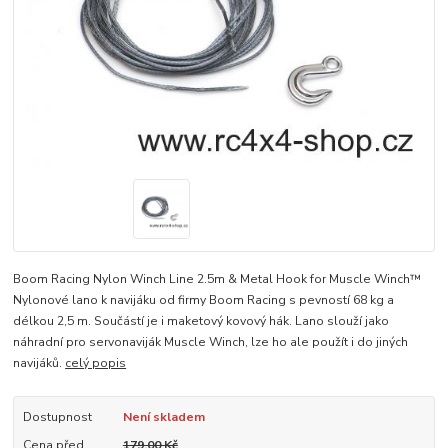
Boom Racing Nylon Winch Line 2.5m & Metal Hook for Muscle Winch™
Nylonové lano k navijáku od firmy Boom Racing s pevností 68 kg a
délkou 2,5 m. Součástí je i maketový kovový hák. Lano slouží jako
náhradní pro servonaviják Muscle Winch, lze ho ale použít i do jiných
navijáků.
celý popis
Dostupnost
Není skladem
Cena před
179,00 Kč