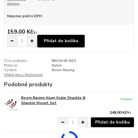
slevou
Nejsme plátci DPH
159,00 Kč
/
ks
Přidat do košíku
Číslo produktu:
BRSW36-RS3
Materiál:
Nylon
Výrobce:
Boom Racing
Hlídat cenu / dostupnost
Podobné produkty
Boom Racing Alum Scale Shackle &
Skladem
Shackle Mount Set
249,00 Kč
/
ks
Přidat do košíku