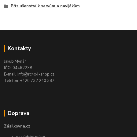
Příslušenství k servům a navijákům
Kontakty
Jakub Mynář
IČO: 04462238
E-mail: info@rc4x4-shop.cz
Telefon: +420 732 240 387
Doprava
Zásilkovna.cz
na výdejní místo