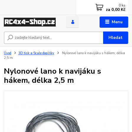
0
ks
za
0,00 Kč
Menu
Hledat
Úvod
3D tisk a Scale doplňky
Nylonové lano k navijáku s hákem, délka
2,5 m
Nylonové lano k navijáku s
hákem, délka 2,5 m