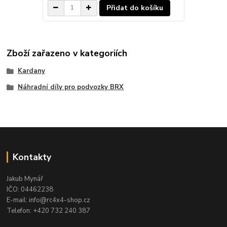
Přidat do košíku
Zboží zařazeno v kategoriích
Kardany
Náhradní díly pro podvozky BRX
Kontakty
Jakub Mynář
IČO: 04462238
E-mail: info@rc4x4-shop.cz
Telefon: +420 732 240 387