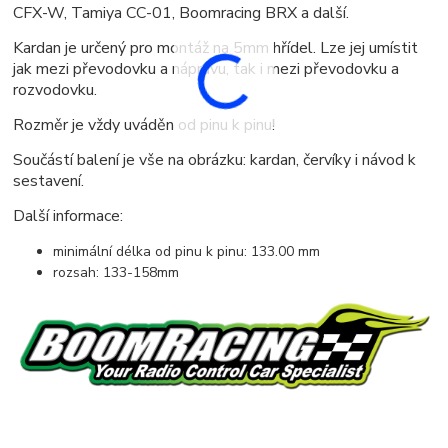
CFX-W, Tamiya CC-01, Boomracing BRX a další.
Kardan je určený pro montáž na 5mm hřídel. Lze jej umístit
jak mezi převodovku a nápravu, tak i mezi převodovku a
rozvodovku.
Rozměr je vždy uváděn od pinu k pinu!
Součástí balení je vše na obrázku: kardan, červíky i návod k
sestavení.
Další informace:
minimální délka od pinu k pinu: 133.00 mm
rozsah: 133-158mm