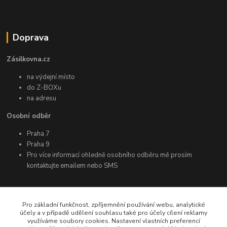
Doprava
Zásilkovna.cz
na výdejní místo
do Z-BOXu
na adresu
Osobní odběr
Praha 7
Praha 9
Pro více informací ohledně osobního odběru mě prosím
kontaktujte emailem nebo SMS
Další informace
Pro základní funkčnost, zpříjemnění používání webu, analytické
účely a v případě udělení souhlasu také pro účely cílení reklamy
využíváme soubory cookies. Nastavení vlastních preferencí
Facebook