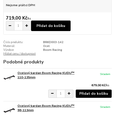
Nejsme plátci DPH
719,00 Kč
/
ks
Přidat do košíku
Číslo produktu:
BRKD003-142
Materiál:
Ocel
Výrobce:
Boom Racing
Hlídat cenu / dostupnost
Podobné produkty
Ocelový kardan Boom Racing KUDU™
Skladem
110-135mm
679,00 Kč
/
ks
Přidat do košíku
Ocelový kardan Boom Racing KUDU™
Skladem
98-113mm