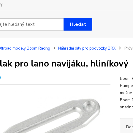
Y
Hledat
ffroad modely Boom Racing
Náhradní díly pro podvozky BRX
Průvl
lak pro lano navijáku, hliníkový
Boom R
Bumper
možné 
Boom R
snadno
Dos