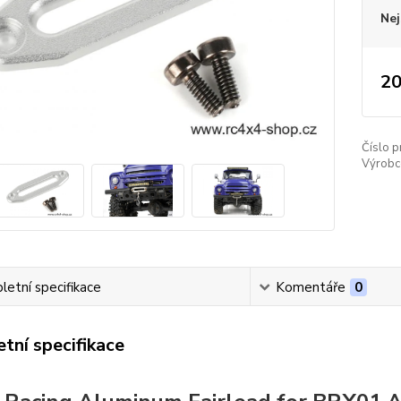
Nej
20
Číslo p
Výrobc
etní specifikace
Komentáře
0
tní specifikace