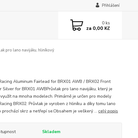
Přihlášení
0
ks
za
0,00 Kč
ak pro lano navijáku, hliníkový
acing Aluminum Fairlead for BRX01 AWB / BRX02 Front
 Silver for BRX01 AWBPrůvlak pro lano navijáku, který je
využít na mnoha modelech. Primárně je určen pro modely
acing BRX02. Průvlak je vyroben z hliníku a díky tomu lano
 prochází skrz a netřepí se.Obsahem je veškerý ...
celý popis
tupnost
Skladem