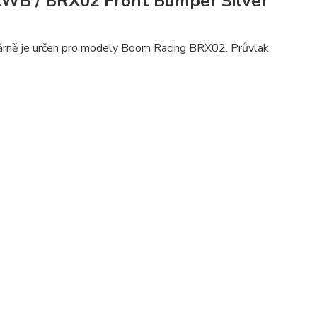
AWB / BRX02 Front Bumper Silver
imárně je určen pro modely Boom Racing BRX02. Průvlak