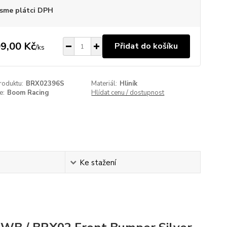
sme plátci DPH
9,00 Kč
Přidat do košíku
/
ks
roduktu:
BRX02396S
Materiál:
Hliník
e:
Boom Racing
Hlídat cenu / dostupnost
Ke stažení