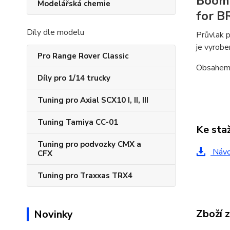
Boom 
Modelářská chemie
for 
Díly dle modelu
Průvlak p
je vyrobe
Pro Range Rover Classic
Obsahem j
Díly pro 1/14 trucky
Tuning pro Axial SCX10 I, II, III
Tuning Tamiya CC-01
Ke sta
Tuning pro podvozky CMX a
Náv
CFX
Tuning pro Traxxas TRX4
Zboží 
Novinky