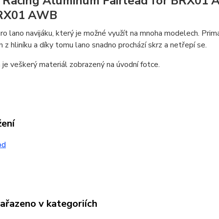
Racing Aluminum Fairlead for BRX01 
BRX01 AWB
ro lano navijáku, který je možné využít na mnoha modelech. Pr
n z hliníku a díky tomu lano snadno prochází skrz a netřepí se.
e veškerý materiál zobrazený na úvodní fotce.
žení
od
zařazeno v kategoriích