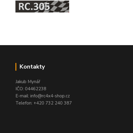
Kontakty
Jakub Mynář
IČO: 04462238
E-mail: info@rc4x4-shop.cz
Telefon: +420 732 240 387