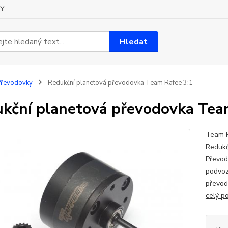
Y
Hledat
Převodovky
Redukční planetová převodovka Team Rafee 3:1
kční planetová převodovka Tea
Team R
Redukč
Převod
podvoz
převod
celý p