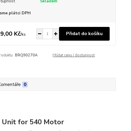
tupnost
Skladem
sme plátci DPH
9,00 Kč
Přidat do košíku
/
ks
roduktu:
BRQ90270A
Hlídat cenu / dostupnost
Komentáře
0
 Unit for 540 Motor