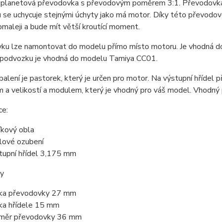
 planetová převodovka s převodovým poměrem 3:1. Převodovka
 se uchycuje stejnými úchyty jako má motor. Díky této převod
maleji a bude mít větší kroutící moment.
ku lze namontovat do modelu přímo místo motoru. Je vhodná 
 podvozku je vhodná do modelu Tamiya CC01.
balení je pastorek, který je určen pro motor. Na výstupní hříd
 a velikostí a modulem, který je vhodný pro váš model. Vhodný
ce:
níkový obla
lové ozubení
tupní hřídel 3,175 mm
y
ka převodovky 27 mm
ka hřídele 15 mm
měr převodovky 36 mm