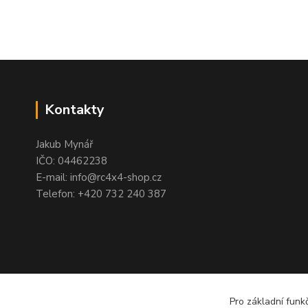
Kontakty
Jakub Mynář
IČO: 04462238
E-mail: info@rc4x4-shop.cz
Telefon: +420 732 240 387
Pro základní funk