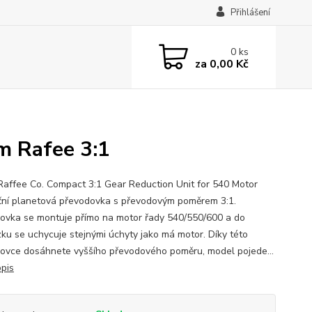
Přihlášení
0
ks
za
0,00 Kč
m Rafee 3:1
affee Co. Compact 3:1 Gear Reduction Unit for 540 Motor
ní planetová převodovka s převodovým poměrem 3:1.
ovka se montuje přímo na motor řady 540/550/600 a do
ku se uchycuje stejnými úchyty jako má motor. Díky této
ovce dosáhnete vyššího převodového poměru, model pojede...
opis