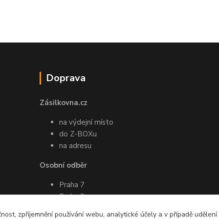
Doprava
Zásilkovna.cz
na výdejní místo
do Z-BOXu
na adresu
Osobní odběr
Praha 7
Praha 9
Pro více informací ohledně osobního
čnost, zpříjemnění používání webu, analytické účely a v případě udělení