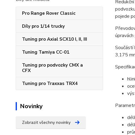
Redukční
podvozku
Pro Range Rover Classic
pojede po
Díly pro 1/14 trucky
Převodov
úpravách
Tuning pro Axial SCX10 I, II, III
Součástí 
Tuning Tamiya CC-01
3,175 mm
Tuning pro podvozky CMX a
Specifika
CFX
hli
Tuning pro Traxxas TRX4
oce
výs
Parametr
Novinky
dél
Zobrazit všechny novinky
dél
prů