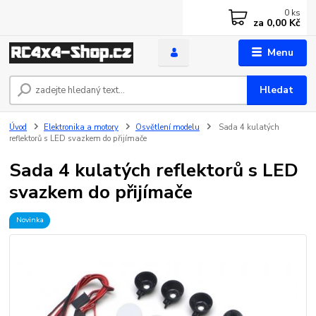
0
ks
za
0,00 Kč
Menu
Hledat
Úvod
Elektronika a motory
Osvětlení modelu
Sada 4 kulatých
reflektorů s LED svazkem do přijímače
Sada 4 kulatých reflektorů s LED
svazkem do přijímače
Novinka