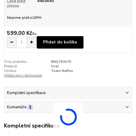
Cena před
649,00 Kč
slevou
Nejsme plátci DPH
599,00 Kč
/
ks
Přidat do košíku
Číslo produktu:
BRQ763070
Materiál:
Ocel
Výrobce:
Team Raffee
Hlídat cenu / dostupnost
Kompletní specifikace
Komentáře
1
Kompletní specifikace