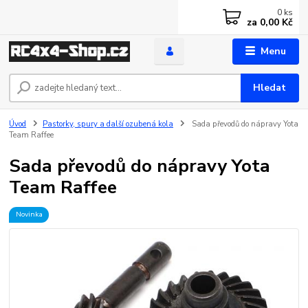
0
ks
za
0,00 Kč
Menu
Hledat
Úvod
Pastorky, spury a další ozubená kola
Sada převodů do nápravy Yota
Team Raffee
Sada převodů do nápravy Yota
Team Raffee
Novinka