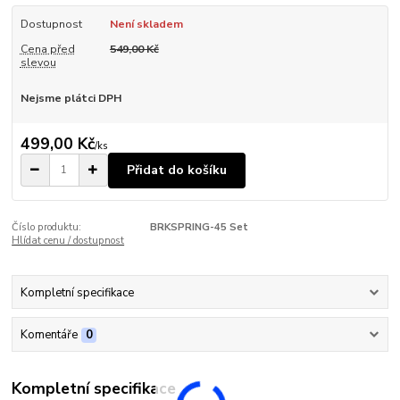
Dostupnost
Není skladem
Cena před
549,00 Kč
slevou
Nejsme plátci DPH
499,00 Kč
/
ks
Přidat do košíku
Číslo produktu:
BRKSPRING-45 Set
Hlídat cenu / dostupnost
Kompletní specifikace
Komentáře
0
Kompletní specifikace