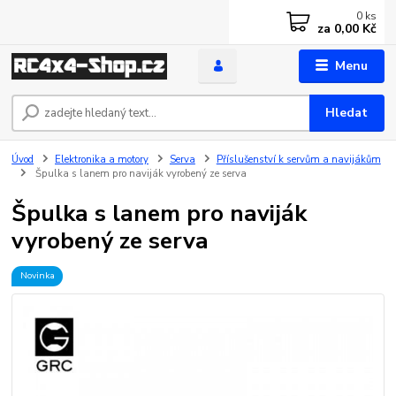
0
ks
za
0,00 Kč
Menu
Hledat
Úvod
Elektronika a motory
Serva
Příslušenství k servům a navijákům
Špulka s lanem pro naviják vyrobený ze serva
Špulka s lanem pro naviják
vyrobený ze serva
Novinka