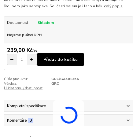
šroubem jako servopáka. Součástí balení je i lano a hák.
celý popis
Dostupnost
Skladem
Nejsme plátci DPH
239,00 Kč
/
ks
Přidat do košíku
Číslo produktu:
GRC/GAX0136A
Výrobce:
GRC
Hlídat cenu / dostupnost
Kompletní specifikace
Komentáře
0