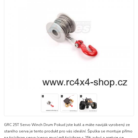
GRC 25T Servo Winch Drum Pokud jste kutil a máte naviják vyrobený ze
starého serva je tento produkt pro vás ideální. Špulka se montuje přímo
na tisícihran serva (servo musí mít tisícihran s 25ti zuby) a aretuje se