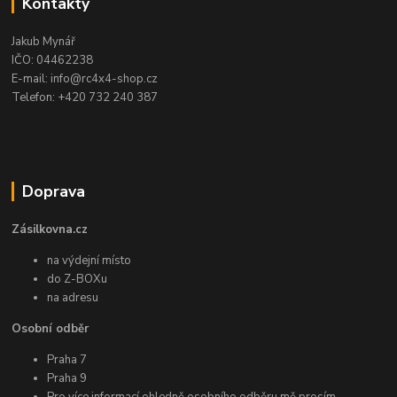
Kontakty
Jakub Mynář
IČO: 04462238
E-mail: info@rc4x4-shop.cz
Telefon: +420 732 240 387
Doprava
Zásilkovna.cz
na výdejní místo
do Z-BOXu
na adresu
Osobní odběr
Praha 7
Praha 9
Pro více informací ohledně osobního odběru mě prosím