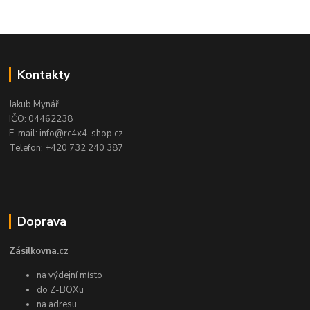
Kontakty
Jakub Mynář
IČO: 04462238
E-mail: info@rc4x4-shop.cz
Telefon: +420 732 240 387
Doprava
Zásilkovna.cz
na výdejní místo
do Z-BOXu
na adresu