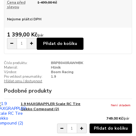
Cena před
1 499,00 Kč
slevou
Nejsme plátci DPH
1 399,00 Kč
/
pár
Přidat do košíku
Číslo produktu:
BRPB040RAWMBK
Materiál:
Hliník
Výrobce:
Boom Racing
Pro velikost pneumatiky:
1.9
Hlídat cenu / dostupnost
Podobné produkty
1.9 MAXGRAPPLER Scale RC Tire
Není skladem
Gekko Compound (2)
749,00 Kč
/
pár
Přidat do košíku