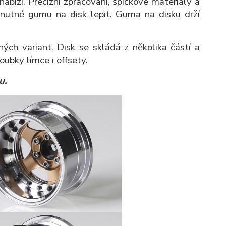
nabízí. Precizní zpracování, špičkové materiály a
í nutné gumu na disk lepit. Guma na disku drží
ých variant. Disk se skládá z několika částí a
oubky límce i offsety.
u.