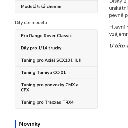
Disky z 
Modelářská chemie
unikátn
pevně p
Díly dle modelu
Hlavní 
vzájemno
Pro Range Rover Classic
U této 
Díly pro 1/14 trucky
Tuning pro Axial SCX10 I, II, III
Tuning Tamiya CC-01
Tuning pro podvozky CMX a
CFX
Tuning pro Traxxas TRX4
Novinky