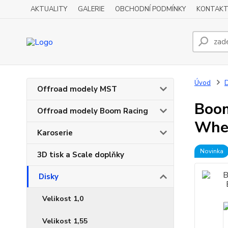
AKTUALITY
GALERIE
OBCHODNÍ PODMÍNKY
KONTAKT
Úvod
D
Offroad modely MST
Boom
Offroad modely Boom Racing
Whee
Karoserie
Novinka
3D tisk a Scale doplňky
Disky
Velikost 1,0
Velikost 1,55