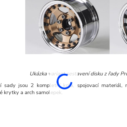
Ukázka variant sestavení disku z řady Pro
í sady jsou 2 kompletní kola, spojovací materiál, 
é krytky a arch samolepek.