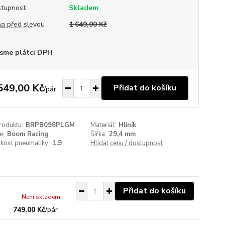
tupnost
Skladem
a před slevou
1 649,00 Kč
sme plátci DPH
549,00 Kč
Přidat do košíku
/
pár
roduktu:
BRPB098PLGM
Materiál:
Hliník
e:
Boom Racing
Šířka:
29,4 mm
ikost pneumatiky:
1.9
Hlídat cenu / dostupnost
Přidat do košíku
Není skladem
749,00 Kč
/
pár