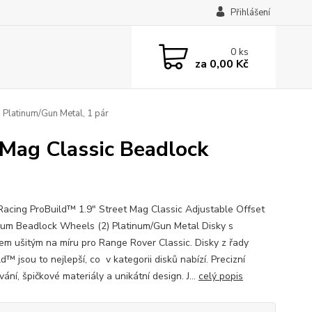
Přihlášení
0
ks
za
0,00 Kč
Platinum/Gun Metal, 1 pár
Mag Classic Beadlock
acing ProBuild™ 1.9" Street Mag Classic Adjustable Offset
um Beadlock Wheels (2) Platinum/Gun Metal Disky s
em ušitým na míru pro Range Rover Classic. Disky z řady
d™ jsou to nejlepší, co v kategorii disků nabízí. Precizní
ání, špičkové materiály a unikátní design. J...
celý popis