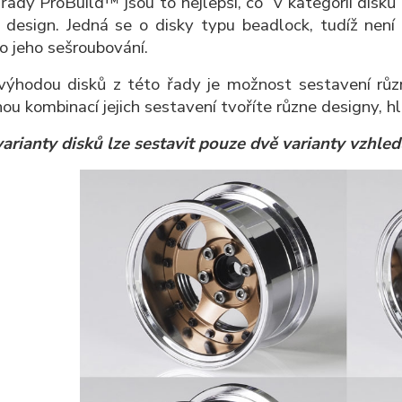
řady ProBuild™ jsou to nejlepší, co v kategorii disků 
í design. Jedná se o disky typu beadlock, tudíž nen
o jeho sešroubování.
výhodou disků z této řady je možnost sestavení různ
u kombinací jejich sestavení tvoříte různe designy, hl
varianty disků lze sestavit pouze dvě varianty vzhled