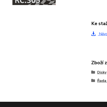
Ke sta
Náv
Zboží 
Disky
Řada 