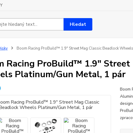
Y
Hledat
isky
Boom Racing ProBuild™ 1.9" Street Mag Classic Beadlock Wheels 
 Racing ProBuild™ 1.9" Street 
ls Platinum/Gun Metal, 1 pár
Boom R
Alumin
design
ProBuil
zpracov