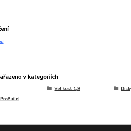
žení
od
zařazeno v kategoriích
Velikost 1,9
Disk
ProBuild