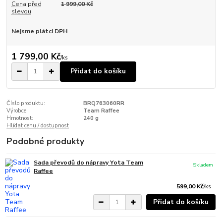
Cena před
1 999,00 Kč
slevou
Nejsme plátci DPH
1 799,00 Kč
/
ks
Přidat do košíku
Číslo produktu:
BRQ763060RR
Výrobce:
Team Raffee
Hmotnost:
240 g
Hlídat cenu / dostupnost
Podobné produkty
Sada převodů do nápravy Yota Team
Skladem
Raffee
599,00 Kč
/
ks
Přidat do košíku