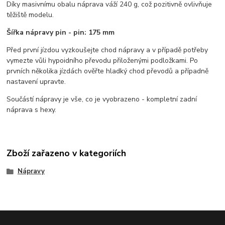
Díky masivnímu obalu náprava váží 240 g, což pozitivně ovlivňuje
těžiště modelu.
Šířka nápravy pin - pin: 175 mm
Před první jízdou vyzkoušejte chod nápravy a v případě potřeby
vymezte vůli hypoidního převodu přiloženými podložkami. Po
prvních několika jízdách ověřte hladký chod převodů a případně
nastavení upravte.
Součástí nápravy je vše, co je vyobrazeno - kompletní zadní
náprava s hexy.
Zboží zařazeno v kategoriích
Nápravy