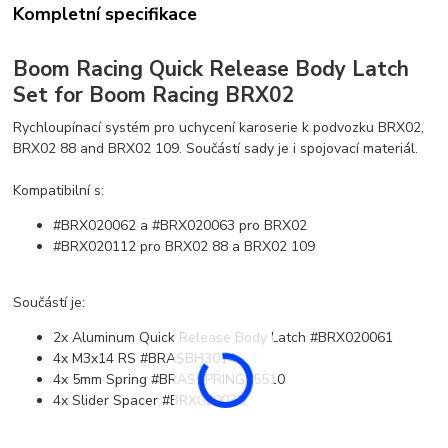
Kompletní specifikace
Boom Racing Quick Release Body Latch
Set for Boom Racing BRX02
Rychloupínací systém pro uchycení karoserie k podvozku BRX02,
BRX02 88 and BRX02 109. Součástí sady je i spojovací materiál.
Kompatibilní s:
#BRX020062 a #BRX020063 pro BRX02
#BRX020112 pro BRX02 88 a BRX02 109
Součástí je:
2x Aluminum Quick Release Body Latch #BRX020061
4x M3x14 RS #BRASBH3014
4x 5mm Spring #BRASSPRING05510
4x Slider Spacer #BRX020035