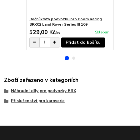
Boční kryty podvozku pro Boom Racing
Zadní podbě
BRX02 Land Rover Series III 109
Land Rover S
529,00 Kč
529,00 K
Skladem
/
ks
Přidat do košíku
Zboží zařazeno v kategoriích
Náhradní díly pro podvozky BRX
Příslušenství pro karoserie