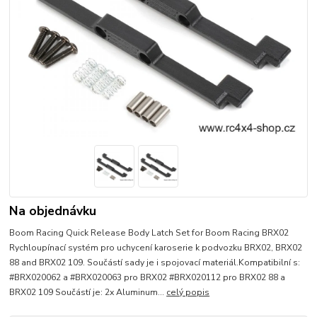
Na objednávku
Boom Racing Quick Release Body Latch Set for Boom Racing BRX02
Rychloupínací systém pro uchycení karoserie k podvozku BRX02, BRX02
88 and BRX02 109. Součástí sady je i spojovací materiál.Kompatibilní s:
#BRX020062 a #BRX020063 pro BRX02 #BRX020112 pro BRX02 88 a
BRX02 109 Součástí je: 2x Aluminum...
celý popis