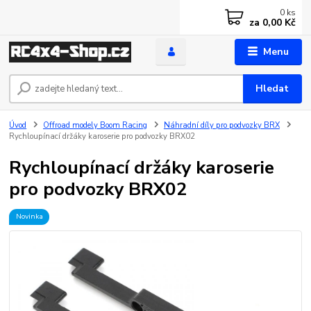
0
ks
za
0,00 Kč
Menu
Hledat
Úvod
Offroad modely Boom Racing
Náhradní díly pro podvozky BRX
Rychloupínací držáky karoserie pro podvozky BRX02
Rychloupínací držáky karoserie
pro podvozky BRX02
Novinka