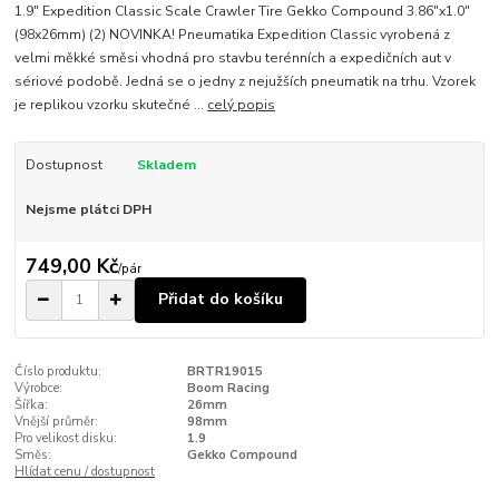
1.9" Expedition Classic Scale Crawler Tire Gekko Compound 3.86"x1.0"
(98x26mm) (2) NOVINKA! Pneumatika Expedition Classic vyrobená z
velmi měkké směsi vhodná pro stavbu terénních a expedičních aut v
sériové podobě. Jedná se o jedny z nejužších pneumatik na trhu. Vzorek
je replikou vzorku skutečné ...
celý popis
Dostupnost
Skladem
Nejsme plátci DPH
749,00 Kč
/
pár
Přidat do košíku
Číslo produktu:
BRTR19015
Výrobce:
Boom Racing
Šířka:
26mm
Vnější průměr:
98mm
Pro velikost disku:
1.9
Směs:
Gekko Compound
Hlídat cenu / dostupnost