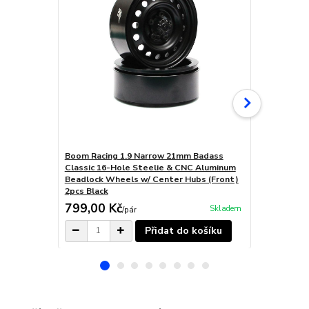
Boom Racing 1.9 Narrow 21mm Badass
Boom Racin
Classic 16-Hole Steelie & CNC Aluminum
Classic 16-
Beadlock Wheels w/ Center Hubs (Front)
Beadlock Wh
2pcs Black
2pcs Gun Me
799,00 Kč
799,00 K
Skladem
/
pár
Přidat do košíku