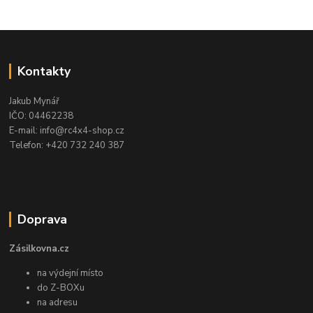
Kontakty
Jakub Mynář
IČO: 04462238
E-mail: info@rc4x4-shop.cz
Telefon: +420 732 240 387
Doprava
Zásilkovna.cz
na výdejní místo
do Z-BOXu
na adresu