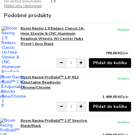
Pro velikost pneumatiky:
1.9
Hlídat cenu / dostupnost
Podobné produkty
Boom Racing 1.9 Badass Classic 16-
Skladem
Hole Steelie & CNC Aluminum
Beadlock Wheels W/ Center Hubs
(Front) 2pcs Black
799,00 Kč
/
pár
Přidat do košíku
Boom Racing ProBuild™ 1.9" R12
Skladem
Adjustable Beadlocks
Chrome/Chrome
1 499,00 Kč
/
pár
Přidat do košíku
Boom Racing ProBuild™ 1.9" Spectre,
Skladem
Black/Black