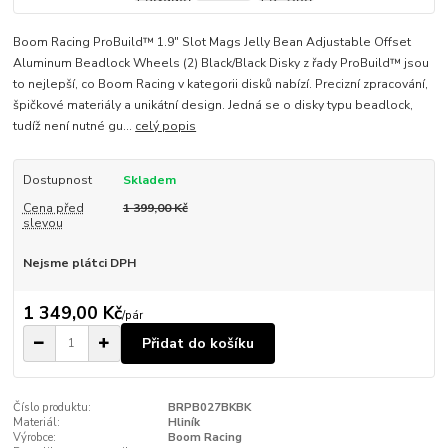
Boom Racing ProBuild™ 1.9" Slot Mags Jelly Bean Adjustable Offset
Aluminum Beadlock Wheels (2) Black/Black Disky z řady ProBuild™ jsou
to nejlepší, co Boom Racing v kategorii disků nabízí. Precizní zpracování,
špičkové materiály a unikátní design. Jedná se o disky typu beadlock,
tudíž není nutné gu...
celý popis
Dostupnost
Skladem
Cena před
1 399,00 Kč
slevou
Nejsme plátci DPH
1 349,00 Kč
/
pár
Přidat do košíku
Číslo produktu:
BRPB027BKBK
Materiál:
Hliník
Výrobce:
Boom Racing