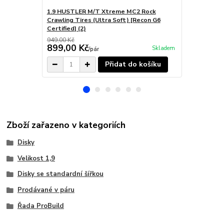
1.9 HUSTLER M/T Xtreme MC2 Rock
1.9 MAXGRA
Crawling Tires (Ultra Soft) [Recon G6
Compound (
Certified] (2)
949,00 Kč
899,00 Kč
749,00 K
Skladem
/
pár
Přidat do košíku
Zboží zařazeno v kategoriích
Disky
Velikost 1,9
Disky se standardní šířkou
Prodávané v páru
Řada ProBuild